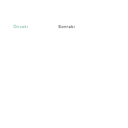
Önceki
Sonraki
İletişim
Ara
+90 232 421 43 26
+90 543 966 15 80
Email
info@makomim.com
Adres
Sahilevleri Mah. Yenikale Sk. No:16/2
Narlıdere / İzmir