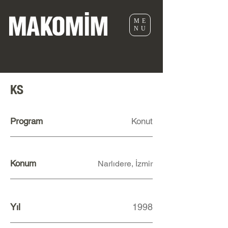
ME
NU
KS
Program
Konut
Konum
Narlıdere, İzmir
Yıl
1998