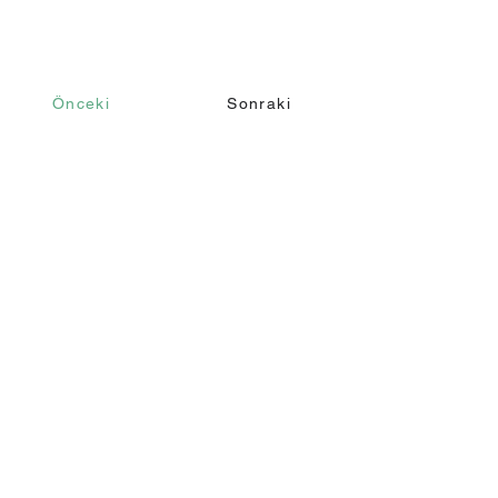
Önceki
Sonraki
İletişim
Ara
+90 232 421 43 26
+90 543 966 15 80
Email
info@makomim.com
Adres
Sahilevleri Mah. Yenikale Sk. No:16/2
Narlıdere / İzmir