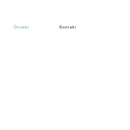
Önceki
Sonraki
İletişim
Ara
+90 232 421 43 26
+90 543 966 15 80
Email
info@makomim.com
Adres
Sahilevleri Mah. Yenikale Sk. No:16/2
Narlıdere / İzmir