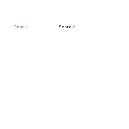
Önceki
Sonraki
İletişim
Ara
+90 232 421 43 26
+90 543 966 15 80
Email
info@makomim.com
Adres
Sahilevleri Mah. Yenikale Sk. No:16/2
Narlıdere / İzmir