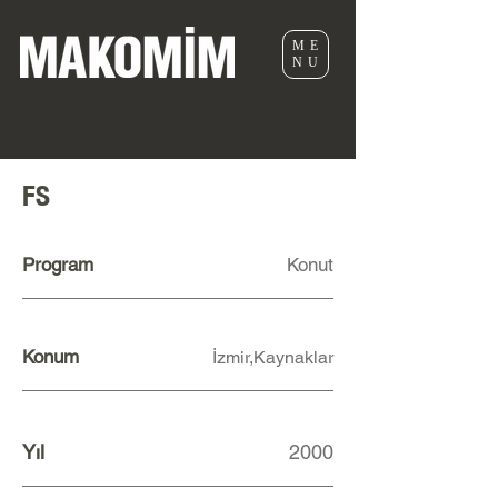
ME
NU
FS
Program
Konut
Konum
İzmir,Kaynaklar
Yıl
2000