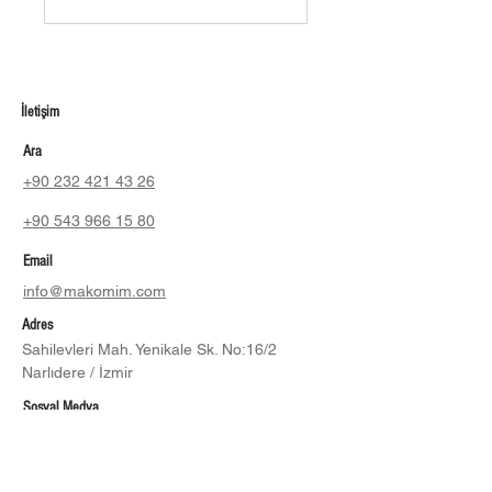
İletişim
Ara
+90 232 421 43 26
+90 543 966 15 80
Email
info@makomim.com
Adres
Sahilevleri Mah. Yenikale Sk. No:16/2
Narlıdere / İzmir
Sosyal Medya
Instagram
LinkedIn