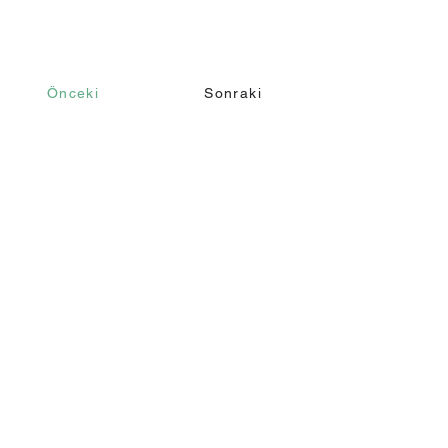
Önceki
Sonraki
İletişim
Ara
+90 232 421 43 26
+90 543 966 15 80
Email
info@makomim.com
Adres
Sahilevleri Mah. Yenikale Sk. No:16/2
Narlıdere / İzmir