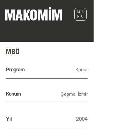
ME
NU
MBÖ
Program
Konut
Konum
Çeşme, İzmir
Yıl
2004