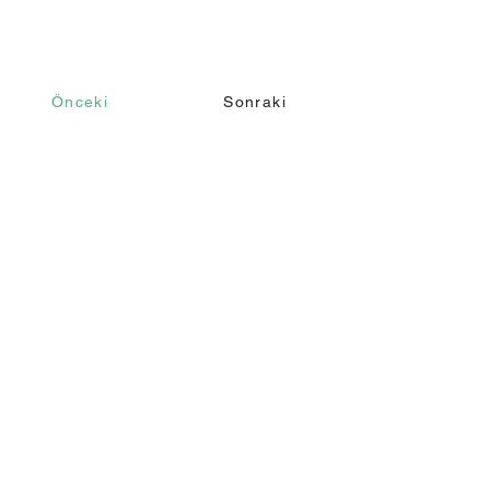
Önceki
Sonraki
İletişim
Ara
+90 232 421 43 26
+90 543 966 15 80
Email
info@makomim.com
Adres
Sahilevleri Mah. Yenikale Sk. No:16/2
Narlıdere / İzmir