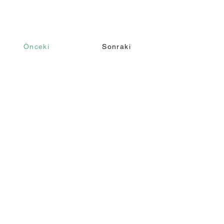
Önceki
Sonraki
İletişim
Ara
+90 232 421 43 26
+90 543 966 15 80
Email
info@makomim.com
Adres
Sahilevleri Mah. Yenikale Sk. No:16/2
Narlıdere / İzmir